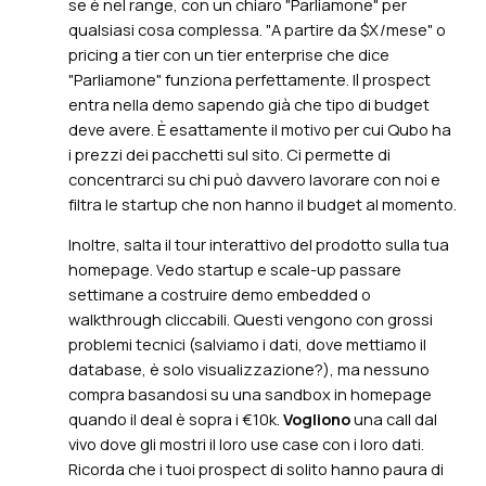
se è nel range, con un chiaro "Parliamone" per
qualsiasi cosa complessa. "A partire da $X/mese" o
pricing a tier con un tier enterprise che dice
"Parliamone" funziona perfettamente. Il prospect
entra nella demo sapendo già che tipo di budget
deve avere. È esattamente il motivo per cui Qubo ha
i prezzi dei pacchetti sul sito. Ci permette di
concentrarci su chi può davvero lavorare con noi e
filtra le startup che non hanno il budget al momento.
Inoltre, salta il tour interattivo del prodotto sulla tua
homepage. Vedo startup e scale-up passare
settimane a costruire demo embedded o
walkthrough cliccabili. Questi vengono con grossi
problemi tecnici (salviamo i dati, dove mettiamo il
database, è solo visualizzazione?), ma nessuno
compra basandosi su una sandbox in homepage
quando il deal è sopra i €10k.
Vogliono
una call dal
vivo dove gli mostri il loro use case con i loro dati.
Ricorda che i tuoi prospect di solito hanno paura di