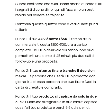
Suona così bene che vuoi usarlo anche quando tutti
i segnali ti dicono di no, quindi facciamo un test
rapido per vedere se fa per te.
Controlla queste quattro cose e vedi quanti punti
ottieni:
Punto 1: Il tuo
ACV è sotto i $5K
. Il tempo di un
commerciale ti costa $100-300/ora a carico
completo. Se il tuo deal vale $1K/anno, non puoi
permetterti una demo di 45 minuti più due call di
follow-up e una proposta.
Punto 2: Il tuo
utente finale è anche il decision
maker
. La persona che userà il tuo prodotto ogni
giorno è la stessa persona che può tirare fuori la
carta di credito e comprarlo.
Punto 3: Il tuo
prodotto si capisce da solo in due
click
. Qualcuno si registra e in due minuti capisce
cosa fa il tuo prodotto e perché è utile per lui.