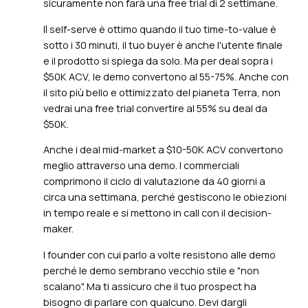
sicuramente non farà una free trial di 2 settimane.
Il self-serve è ottimo quando il tuo time-to-value è
sotto i 30 minuti, il tuo buyer è anche l'utente finale
e il prodotto si spiega da solo. Ma per deal sopra i
$50K ACV, le demo convertono al 55-75%. Anche con
il sito più bello e ottimizzato del pianeta Terra, non
vedrai una free trial convertire al 55% su deal da
$50K.
Anche i deal mid-market a $10-50K ACV convertono
meglio attraverso una demo. I commerciali
comprimono il ciclo di valutazione da 40 giorni a
circa una settimana, perché gestiscono le obiezioni
in tempo reale e si mettono in call con il decision-
maker.
I founder con cui parlo a volte resistono alle demo
perché le demo sembrano vecchio stile e "non
scalano". Ma ti assicuro che il tuo prospect ha
bisogno di parlare con qualcuno. Devi dargli