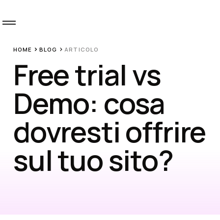
HOME
BLOG
ARTICOLO
Free trial vs
Home
See if
Demo: cosa
you're
dovresti offrire
ready
About
sul tuo sito?
Qubo
Blog
Book