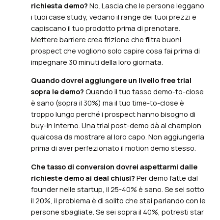
richiesta demo?
No. Lascia che le persone leggano
i tuoi case study, vedano il range dei tuoi prezzi e
capiscano il tuo prodotto prima di prenotare.
Mettere barriere crea frizione che filtra buoni
prospect che vogliono solo capire cosa fai prima di
impegnare 30 minuti della loro giornata.
Quando dovrei aggiungere un livello free trial
sopra le demo?
Quando il tuo tasso demo-to-close
è sano (sopra il 30%) ma il tuo time-to-close è
troppo lungo perché i prospect hanno bisogno di
buy-in interno. Una trial post-demo dà ai champion
qualcosa da mostrare al loro capo. Non aggiungerla
prima di aver perfezionato il motion demo stesso.
Che tasso di conversion dovrei aspettarmi dalle
richieste demo ai deal chiusi?
Per demo fatte dal
founder nelle startup, il 25-40% è sano. Se sei sotto
il 20%, il problema è di solito che stai parlando con le
persone sbagliate. Se sei sopra il 40%, potresti star