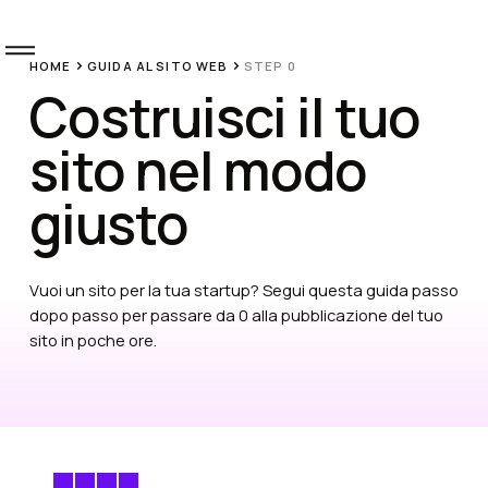
HOME
GUIDA AL SITO WEB
STEP 0
Costruisci il tuo
Home
sito nel modo
See if
giusto
you're
ready
Vuoi un sito per la tua startup? Segui questa guida passo
dopo passo per passare da 0 alla pubblicazione del tuo
About
sito in poche ore.
Qubo
Blog
Book